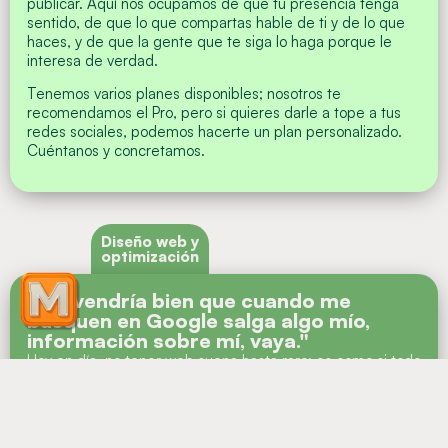
publicar. Aquí nos ocupamos de que tu presencia tenga
sentido, de que lo que compartas hable de ti y de lo que
haces, y de que la gente que te siga lo haga porque le
interesa de verdad.
Tenemos varios planes disponibles; nosotros te
recomendamos el Pro, pero si quieres darle a tope a tus
redes sociales, podemos hacerte un plan personalizado.
Cuéntanos y concretamos.
Diseño web y
optimización
"Me vendría bien que cuando me
busquen en Google salga algo mío,
información sobre mí, vaya."
Hoy en día, no tener web suena hasta raro; es como si todo
el mundo tuviera las entradas para un partido importante y
tú ni te hubieras enterado de que existe ese partido.
Como que te sientes un poco por detrás del resto, ¿no?