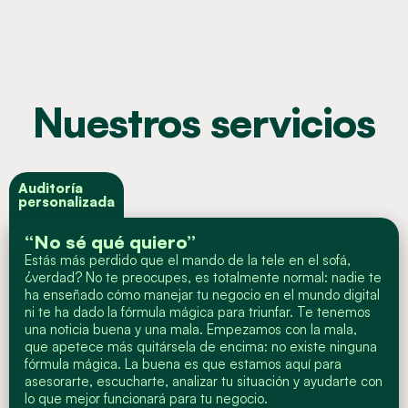
Nuestros servicios
Auditoría
personalizada
“No sé qué quiero”
Estás más perdido que el mando de la tele en el sofá,
¿verdad? No te preocupes, es totalmente normal: nadie te
ha enseñado cómo manejar tu negocio en el mundo digital
ni te ha dado la fórmula mágica para triunfar. Te tenemos
una noticia buena y una mala. Empezamos con la mala,
que apetece más quitársela de encima: no existe ninguna
fórmula mágica. La buena es que estamos aquí para
asesorarte, escucharte, analizar tu situación y ayudarte con
lo que mejor funcionará para tu negocio.